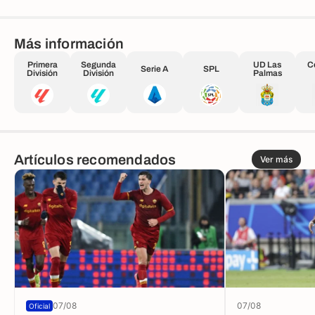
Más información
Primera
Segunda
UD Las
C
Serie A
SPL
División
División
Palmas
Artículos recomendados
Ver más
07/08
07/08
Oficial