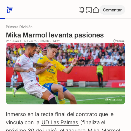
Comentar
Primera División
Mika Marmol levanta pasiones
Por
Juan C. Navarro
- 03/06 - 14:21
1 min.
@Maxppp
Inmerso en la recta final del contrato que le
vincula con la
UD Las Palmas
(finaliza el
próximo 30 de junio), el zaguero
Mika
Marmol