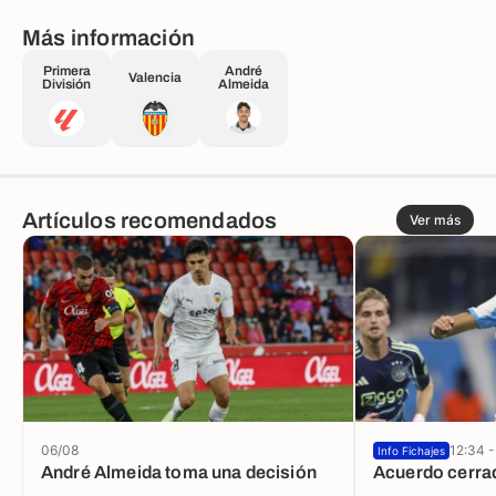
Más información
Primera
André
Valencia
División
Almeida
Artículos recomendados
Ver más
06/08
12:34 -
Info Fichajes
André Almeida toma una decisión
Acuerdo cerra