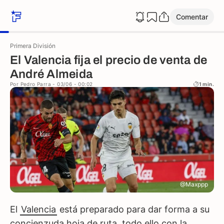
Comentar
Primera División
El Valencia fija el precio de venta de
André Almeida
Por
Pedro Parra
- 03/06 - 00:02
1 min.
@Maxppp
El
Valencia
está preparado para dar forma a su
concienzuda hoja de ruta, todo ello con la