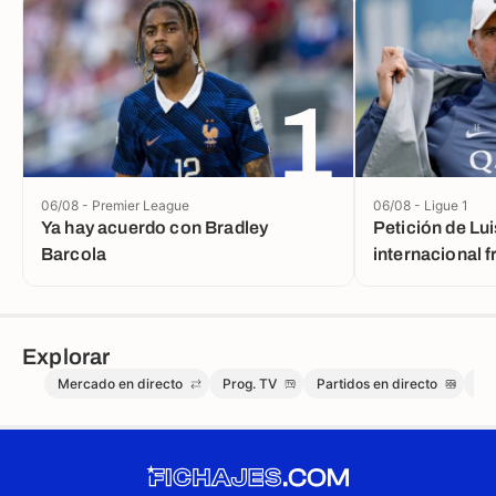
1
06/08 - Premier League
06/08 - Ligue 1
Ya hay acuerdo con Bradley
Petición de Lui
Barcola
internacional 
millones en la
Explorar
Mercado en directo
Prog. TV
Partidos en directo
Me