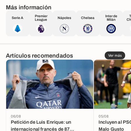
Más información
Premier
Inter de
T
Serie A
Nápoles
Chelsea
League
Milán
Ch
Artículos recomendados
Ver más
06/08
05/08
Petición de Luis Enrique: un
Incluyen al PS
internacional francés de 87
Malo Gusto