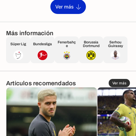
Ver más
Más información
Fenerbahç
Borussia
Serhou
Süper Lig
Bundesliga
e
Dortmund
Guirassy
Artículos recomendados
Ver más