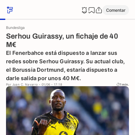
Comentar
Bundesliga
Serhou Guirassy, un fichaje de 40
M€
El Fenerbahce está dispuesto a lanzar sus
redes sobre Serhou Guirassy. Su actual club,
el Borussia Dortmund, estaría dispuesto a
darle salida por unos 40 M€.
Por
Juan C. Navarro
- 01/06 - 17:18
1 min.