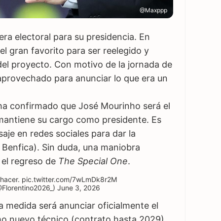
@Maxppp
era electoral para su presidencia. En
 el gran favorito para ser reelegido y
 del proyecto. Con motivo de la jornada de
 aprovechado para anunciar lo que era un
 ha confirmado que José Mourinho será el
mantiene su cargo como presidente. Es
je en redes sociales para dar la
l Benfica). Sin duda, una maniobra
 el regreso de
The Special One
.
 hacer.
pic.twitter.com/7wLmDk8r2M
@Florentino2026_)
June 3, 2026
ra medida será anunciar oficialmente el
o nuevo técnico (contrato hasta 2029).