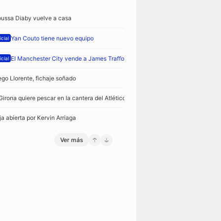
ussa Diaby vuelve a casa
Yan Couto tiene nuevo equipo
icial
El Manchester City vende a James Trafford por 47 millones
icial
ego Llorente, fichaje soñado
 Girona quiere pescar en la cantera del Atlético de Madrid
ja abierta por Kervin Arriaga
Ver más