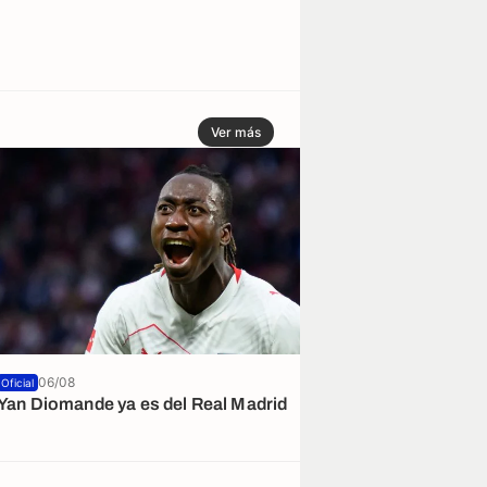
Ver más
06/08
06/08
Oficial
Yan Diomande ya es del Real Madrid
Último intento