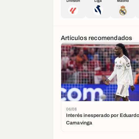
División
Liga
Madrid
Artículos recomendados
06/08
Interés inesperado por Eduard
Camavinga