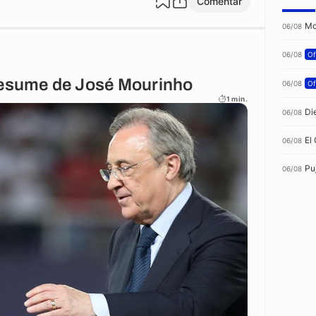
Comentar
Mo
06/08
06/08
Of
resume de José Mourinho
06/08
Of
1 min.
Di
06/08
El
06/08
Pu
06/08