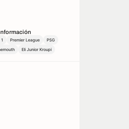
información
 1
Premier League
PSG
nemouth
Eli Junior Kroupi