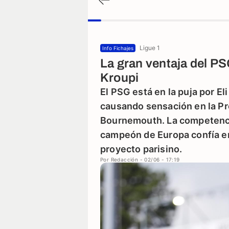
Ligue 1
Info Fichajes
La gran ventaja del PSG
Kroupi
El PSG está en la puja por El
causando sensación en la Pr
Bournemouth. La competencia
campeón de Europa confía en
proyecto parisino.
Por
Redacción
- 02/06 - 17:19