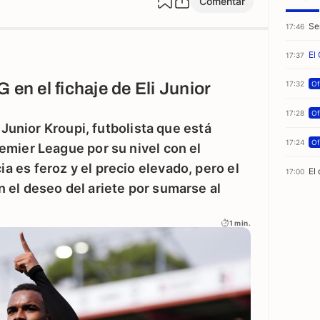
Comentar
Se
17:46
El
17:37
 en el fichaje de Eli Junior
17:32
Of
17:28
Of
i Junior Kroupi, futbolista que está
17:24
Of
emier League por su nivel con el
 es feroz y el precio elevado, pero el
El
17:00
 el deseo del ariete por sumarse al
1 min.