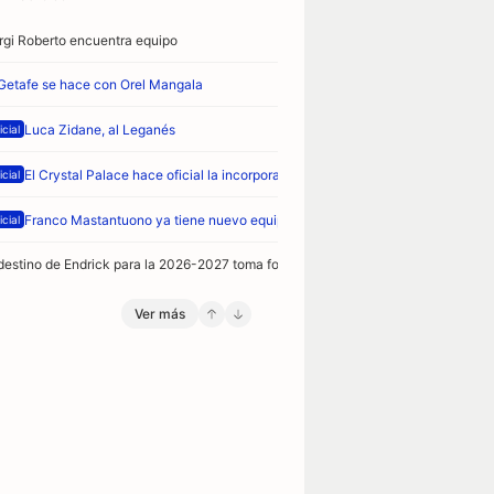
rgi Roberto encuentra equipo
 Getafe se hace con Orel Mangala
Luca Zidane, al Leganés
icial
El Crystal Palace hace oficial la incorporación de Takehiro Tomiyasu
icial
Franco Mastantuono ya tiene nuevo equipo
icial
 destino de Endrick para la 2026-2027 toma forma
Ver más