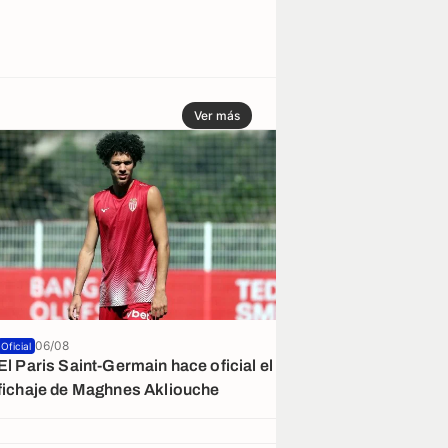
Ver más
06/08
06/08
Oficial
El Paris Saint-Germain hace oficial el
Ya hay acuerdo
fichaje de Maghnes Akliouche