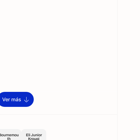
Ver más
Bournemou
Eli Junior
th
Kroupi