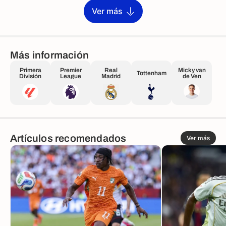
Ver más
Más información
Primera
Premier
Real
Micky van
Tottenham
División
League
Madrid
de Ven
Artículos recomendados
Ver más