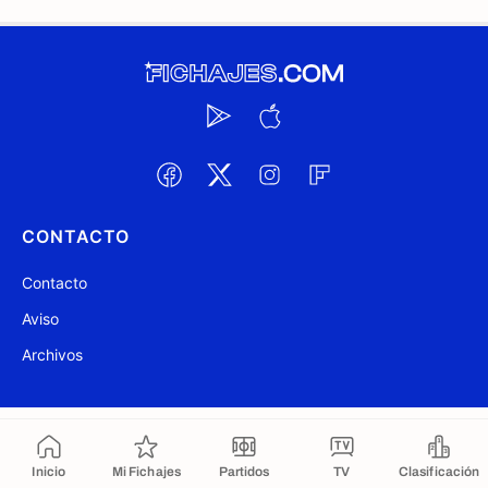
CONTACTO
Contacto
Aviso
Archivos
@ Fichajes.com 2007-2026
Actualizado a las 06:42
Inicio
Mi Fichajes
Partidos
TV
Clasificación
Copiado al portapapeles