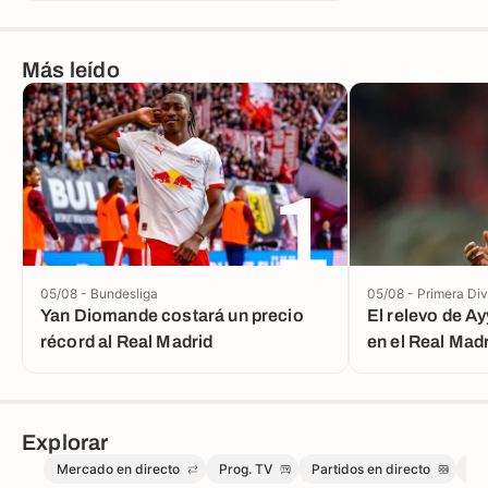
Más leído
1
05/08 - Bundesliga
05/08 - Primera Div
Yan Diomande costará un precio
El relevo de A
récord al Real Madrid
en el Real Mad
Explorar
Mercado en directo
Prog. TV
Partidos en directo
Me