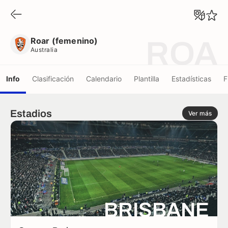
Roar (femenino)
Australia
Roar (femenino)
ROA
Australia
Info
Clasificación
Calendario
Plantilla
Estadísticas
F
Estadios
Ver más
BRISBANE