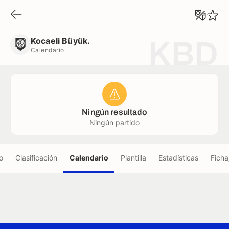
Kocaeli Büyük.
Calendario
Kocaeli Büyük.
KBD
Calendario
Ningún resultado
Ningún partido
o
Clasificación
Calendario
Plantilla
Estadísticas
Ficha