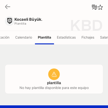
Kocaeli Büyük.
Plantilla
Kocaeli Büyük.
KBD
Plantilla
icación
Calendario
Plantilla
Estadísticas
Fichajes
Salar
plantilla
No hay plantilla disponible para este equipo