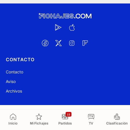
CONTACTO
Contacto
Aviso
Archivos
@ Fichajes.com 2007-2026
Actualizado a las 14:59
15
Copiado al portapapeles
Inicio
Mi Fichajes
Partidos
TV
Clasificación