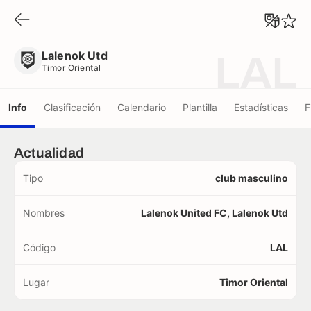
Lalenok Utd
Timor Oriental
Lalenok Utd
LAL
Timor Oriental
Info
Clasificación
Calendario
Plantilla
Estadísticas
F
Actualidad
Tipo
club masculino
Nombres
Lalenok United FC, Lalenok Utd
Código
LAL
Lugar
Timor Oriental