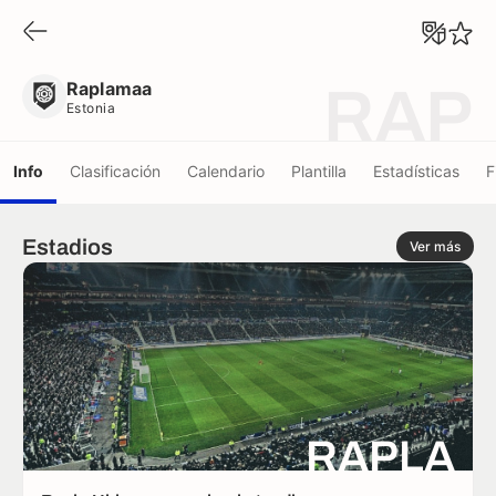
Raplamaa
Estonia
Raplamaa
RAP
Estonia
Info
Clasificación
Calendario
Plantilla
Estadísticas
F
Estadios
Ver más
RAPLA