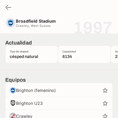
Broadfield Stadium
Crawley, West Sussex
Broadfield Stadium
1997
Crawley, West Sussex
Actualidad
Tipo de césped
Capacidad
As
césped natural
6134
2
Equipos
Brighton (femenino)
Brighton U23
Crawley