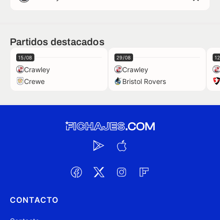
Partidos destacados
15/08
29/08
1
Crawley
Crawley
Crewe
Bristol Rovers
CONTACTO