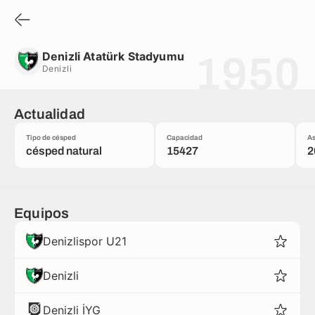
Denizli Atatürk Stadyumu
Denizli
Denizli Atatürk Stadyumu
1950
Denizli
Actualidad
Tipo de césped
Capacidad
As
césped natural
15427
2
Equipos
Denizlispor U21
Denizli
Denizli İYG