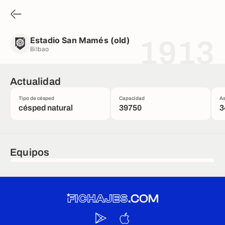
Estadio San Mamés (old)
Bilbao
Estadio San Mamés (old)
1913
Bilbao
Actualidad
Tipo de césped
Capacidad
As
césped natural
39750
3
Equipos