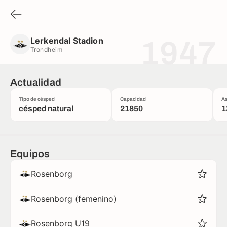
Lerkendal Stadion
Trondheim
Lerkendal Stadion
1947
Trondheim
Actualidad
Tipo de césped
Capacidad
As
césped natural
21850
1
Equipos
Rosenborg
Rosenborg (femenino)
Rosenborg U19