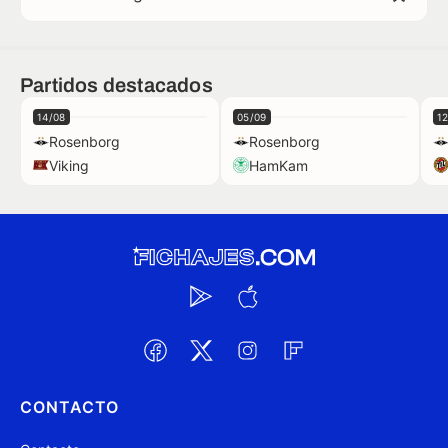
Partidos destacados
14/08
05/09
1
Rosenborg
Rosenborg
Viking
HamKam
CONTACTO