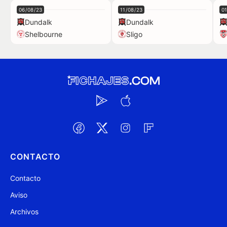
06/08/23
11/08/23
0
Dundalk
Dundalk
Shelbourne
Sligo
CONTACTO
Contacto
Aviso
Archivos