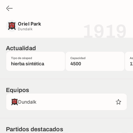
Oriel Park
Dundalk
Oriel Park
1919
Dundalk
Actualidad
Tipo de césped
Capacidad
As
hierba sintética
4500
1
Equipos
Dundalk
Partidos destacados