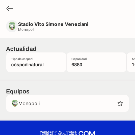
Stadio Vito Simone Veneziani
Monopoli
Stadio Vito Simone Veneziani
Monopoli
Actualidad
Tipo de césped
Capacidad
As
césped natural
6880
1
Equipos
Monopoli