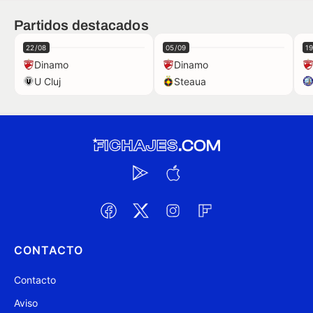
Partidos destacados
22/08
05/09
1
Dinamo
Dinamo
U Cluj
Steaua
CONTACTO
Contacto
Aviso