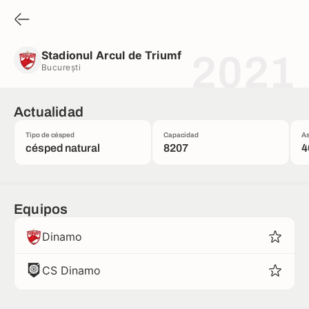
Stadionul Arcul de Triumf
București
Stadionul Arcul de Triumf
2021
București
Actualidad
Tipo de césped
Capacidad
As
césped natural
8207
4
Equipos
Dinamo
CS Dinamo