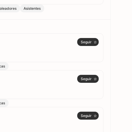
oleadores
Asistentes
Seguir
cas
Seguir
cas
Seguir