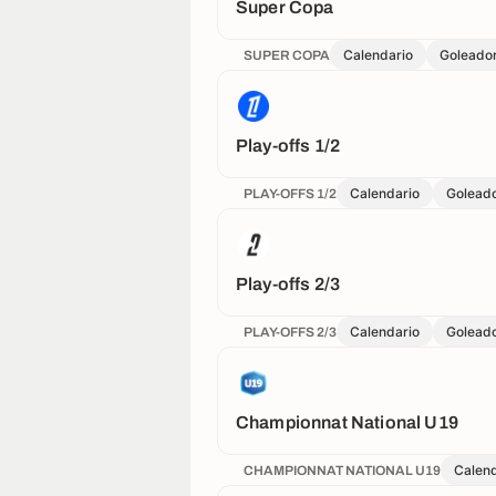
Super Copa
Calendario
Goleado
SUPER COPA
Play-offs 1/2
Calendario
Golead
PLAY-OFFS 1/2
Play-offs 2/3
Calendario
Golead
PLAY-OFFS 2/3
Championnat National U19
Calend
CHAMPIONNAT NATIONAL U19