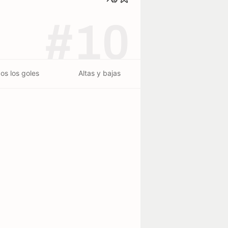
#10
os los goles
Altas y bajas
erminado - 31/07
terminado - 26/07
Bolívar
0
2
Real Potosí
1
1