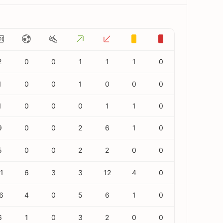
2
0
0
1
1
1
0
1
0
0
1
0
0
0
1
0
0
0
1
1
0
9
0
0
2
6
1
0
5
0
0
2
2
0
0
1
6
3
3
12
4
0
6
4
0
5
6
1
0
6
1
0
3
2
0
0