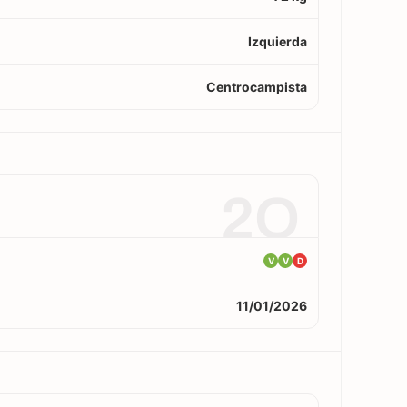
Izquierda
Centrocampista
2O
V
V
D
11/01/2026