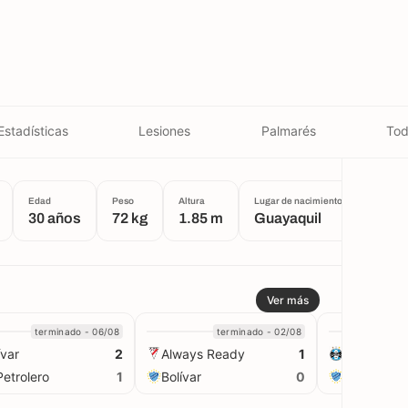
Estadísticas
Lesiones
Palmarés
Tod
Edad
Peso
Altura
Lugar de nacimiento
30 años
72 kg
1.85 m
Guayaquil
Ver más
terminado - 06/08
terminado - 02/08
t
ívar
Always Ready
Grêmio
2
1
Petrolero
Bolívar
Bolívar
1
0