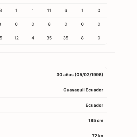
8
1
1
11
6
1
0
8
0
0
8
0
0
0
5
12
4
35
35
8
0
30 años (05/02/1996)
Guayaquil Ecuador
Ecuador
185 cm
72 kg