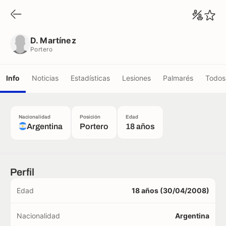
D. Martínez
Portero
D. Martínez
Portero
Info
Noticias
Estadísticas
Lesiones
Palmarés
Todos 
Nacionalidad
Posición
Edad
Argentina
Portero
18 años
Perfil
Edad
18 años (30/04/2008)
Nacionalidad
Argentina