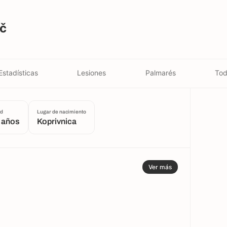
ač
Estadísticas
Lesiones
Palmarés
Tod
d
Lugar de nacimiento
 años
Koprivnica
Ver más