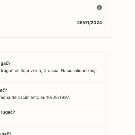
E
25/01/2024
rugač?
ldrugač es Koprivnica, Croacia. Nacionalidad (es):
gač?
 fecha de nacimiento es 10/08/1997.
ldrugač?
rugač?