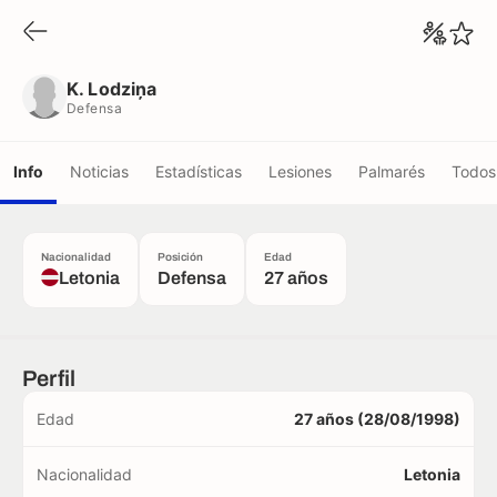
K. Lodziņa
Defensa
K. Lodziņa
Defensa
Info
Noticias
Estadísticas
Lesiones
Palmarés
Todos 
Nacionalidad
Posición
Edad
Letonia
Defensa
27 años
Perfil
Edad
27 años (28/08/1998)
Nacionalidad
Letonia