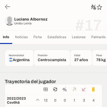
Luciano Albornoz
União Leiria
Luciano Albornoz
#17
União Leiria
Info
Noticias
Ficha
Estadísticas
Lesiones
Palmarés
Nacionalidad
Posición
Edad
Peso
Argentina
Centrocampista
27 años
78 kg
Trayectoria del jugador
2022/2023
12
0
0
1
3
4
1
Covilhã