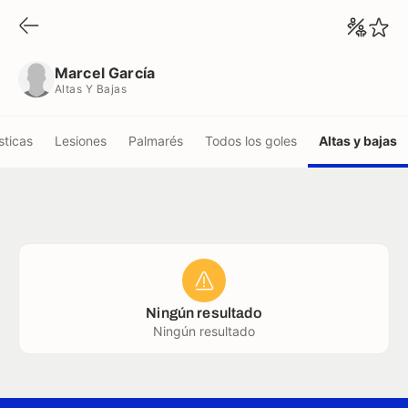
Marcel García
Altas Y Bajas
Marcel García
Altas Y Bajas
sticas
Lesiones
Palmarés
Todos los goles
Altas y bajas
Ningún resultado
Ningún resultado