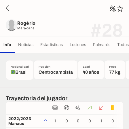
Rogério
Maracanã
Rogério
#28
Maracanã
Info
Noticias
Estadísticas
Lesiones
Palmarés
Todos 
Nacionalidad
Posición
Edad
Peso
Brasil
Centrocampista
40 años
77 kg
Trayectoria del jugador
2022/2023
1
0
0
0
1
0
0
Manaus