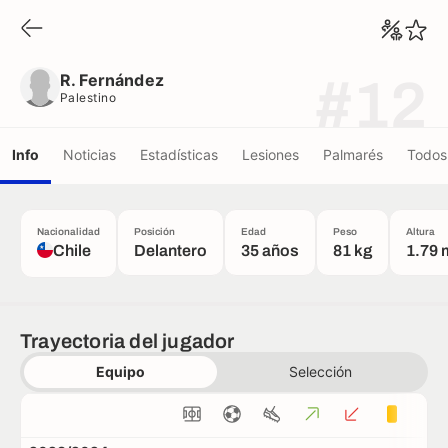
R. Fernández
Palestino
R. Fernández
#12
Palestino
Info
Noticias
Estadísticas
Lesiones
Palmarés
Todos 
Nacionalidad
Posición
Edad
Peso
Altura
Chile
Delantero
35 años
81 kg
1.79 
Trayectoria del jugador
Equipo
Selección