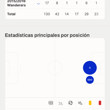
2015/2016
17
8
1
1
6
1
0
Wanderers
Total
130
42
14
17
29
23
2
Estadísticas principales por posición
D
SDD
Tit.