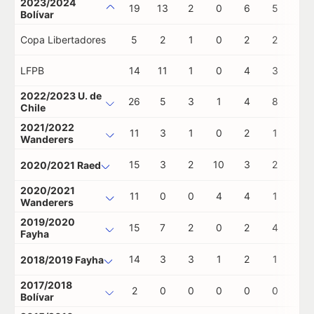
2023/2024
19
13
2
0
6
5
0
Bolívar
Copa Libertadores
5
2
1
0
2
2
0
LFPB
14
11
1
0
4
3
0
2022/2023 U. de
26
5
3
1
4
8
0
Chile
2021/2022
11
3
1
0
2
1
1
Wanderers
15
3
2
10
3
2
0
2020/2021 Raed
2020/2021
11
0
0
4
4
1
1
Wanderers
2019/2020
15
7
2
0
2
4
0
Fayha
14
3
3
1
2
1
0
2018/2019 Fayha
2017/2018
2
0
0
0
0
0
0
Bolívar