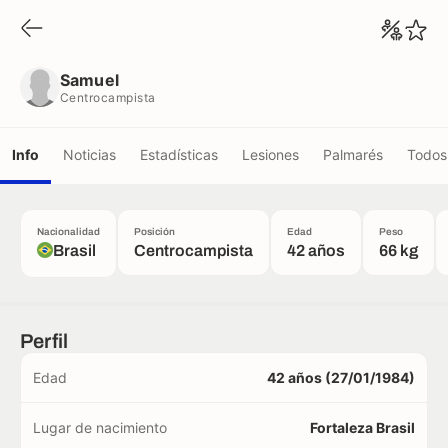
Samuel
Centrocampista
Samuel
Centrocampista
Info
Noticias
Estadísticas
Lesiones
Palmarés
Todos 
Nacionalidad
Posición
Edad
Peso
Brasil
Centrocampista
42 años
66 kg
Perfil
Edad
42 años (27/01/1984)
Lugar de nacimiento
Fortaleza Brasil