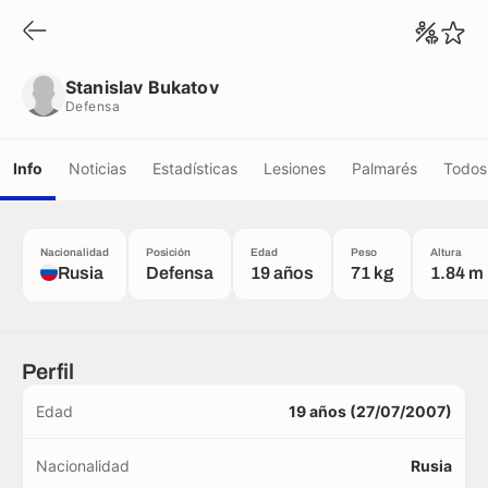
Stanislav Bukatov
Defensa
Stanislav Bukatov
Defensa
Info
Noticias
Estadísticas
Lesiones
Palmarés
Todos 
Nacionalidad
Posición
Edad
Peso
Altura
Rusia
Defensa
19 años
71 kg
1.84 m
Perfil
Edad
19 años (27/07/2007)
Nacionalidad
Rusia