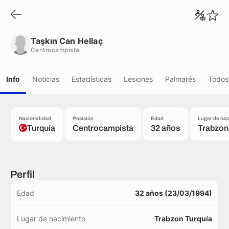
Taşkın Can Hellaç
Centrocampista
Taşkın Can Hellaç
Centrocampista
Info
Noticias
Estadísticas
Lesiones
Palmarés
Todos 
Nacionalidad
Posición
Edad
Lugar de na
Turquía
Centrocampista
32 años
Trabzon
Perfil
Edad
32 años (23/03/1994)
Lugar de nacimiento
Trabzon Turquía