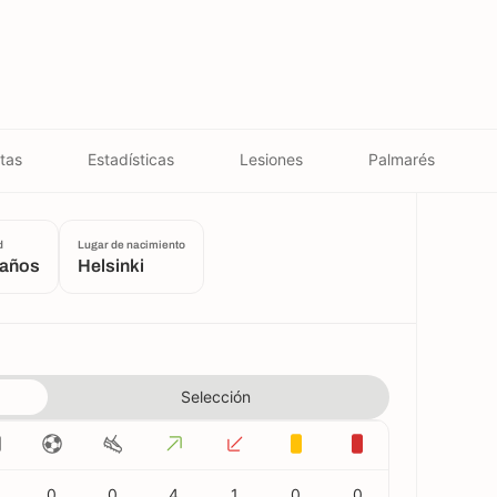
tas
Estadísticas
Lesiones
Palmarés
d
Lugar de nacimiento
 años
Helsinki
Selección
0
0
4
1
0
0