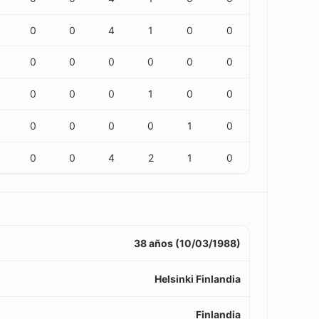
0
0
4
1
0
0
0
0
0
0
0
0
0
0
0
1
0
0
0
0
0
0
1
0
0
0
4
2
1
0
38 años (10/03/1988)
Helsinki Finlandia
Finlandia