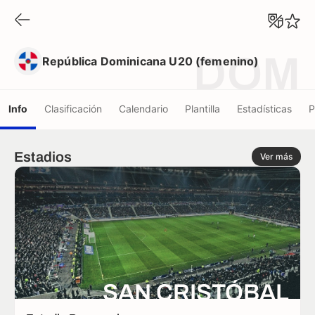
República Dominicana U20 (femenino)
DOM
República Dominicana U20 (femenino)
Info
Clasificación
Calendario
Plantilla
Estadísticas
P
Estadios
Ver más
SAN CRISTÓBAL