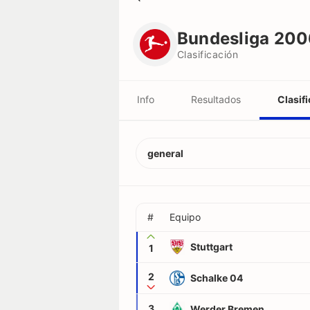
Bundesliga 2006/2007
Clasificación
Bundesliga 20
Clasificación
Info
Resultados
Clasif
Jugadores decisivos
Equipos
general
Jugadores
Árbitros
#
Equipo
Stuttgart
1
Récords
2
Schalke 04
3
Werder Bremen