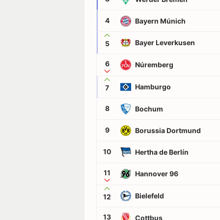
4
Bayern Múnich
Bayer Leverkusen
5
6
Núremberg
Hamburgo
7
8
Bochum
9
Borussia Dortmund
10
Hertha de Berlín
11
Hannover 96
Bielefeld
12
13
Cottbus