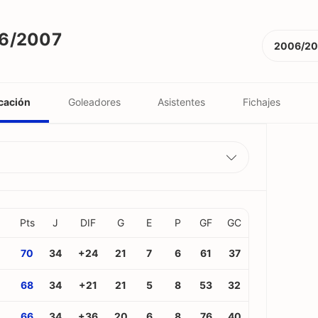
06/2007
2006/2
icación
Goleadores
Asistentes
Fichajes
Pts
J
DIF
G
E
P
GF
GC
70
34
+24
21
7
6
61
37
68
34
+21
21
5
8
53
32
66
34
+36
20
6
8
76
40