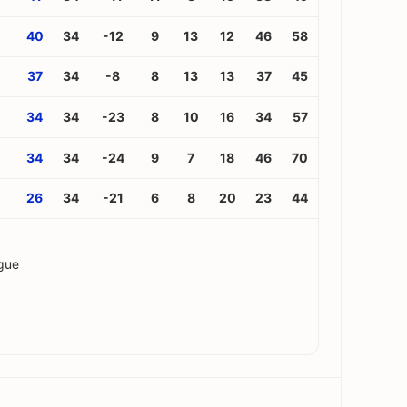
40
34
-12
9
13
12
46
58
37
34
-8
8
13
13
37
45
34
34
-23
8
10
16
34
57
34
34
-24
9
7
18
46
70
26
34
-21
6
8
20
23
44
gue