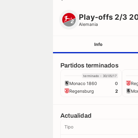
Play-offs 2/3 2016/2017
Alemania
Play-offs 2/3 2
Alemania
Info
Equipos
Partidos terminados
terminado - 30/05/17
Jugadores
Monaco 1860
Re
0
Regensburg
Mo
2
Árbitros
Récords
Actualidad
Tipo