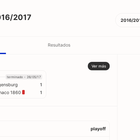
016/2017
2016/20
Resultados
Ver más
terminado - 26/05/17
gensburg
1
naco 1860
1
playoff