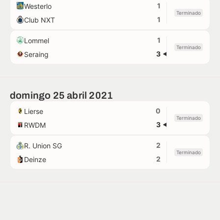
1
Westerlo
Terminado
1
Club NXT
1
Lommel
Terminado
3
Seraing
domingo 25 abril 2021
0
Lierse
Terminado
3
RWDM
2
R. Union SG
Terminado
2
Deinze