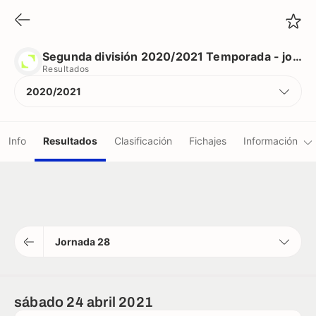
Segunda división 2020/2021 Temporada - jornada 28
Resultados
Segunda división 2020/2021 Temporada - jornada 28
Resultados
2020/2021
Info
Resultados
Clasificación
Fichajes
Información
Equipos
Jugadores
Jornada 28
Árbitros
Récords
sábado 24 abril 2021