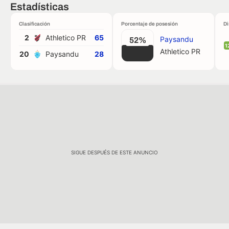
Estadísticas
Clasificación
Porcentaje de posesión
Di
2
Athletico PR
65
Paysandu
52%
1
Athletico PR
20
Paysandu
28
SIGUE DESPUÉS DE ESTE ANUNCIO