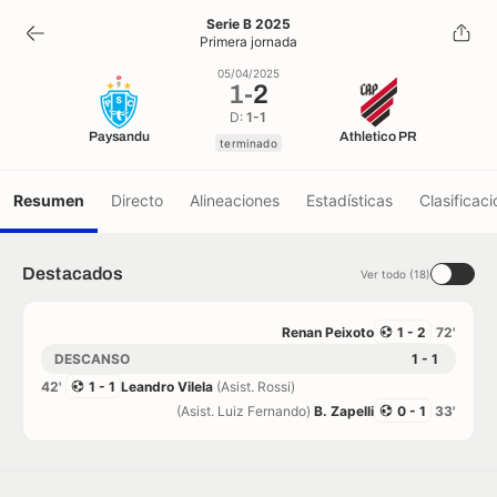
1
-
2
Serie B 2025
Primera jornada
terminado
05/04/2025
1
-
2
D:
1-1
Paysandu
Athletico PR
terminado
Resumen
Directo
Alineaciones
Estadísticas
Clasificaci
Destacados
Ver todo (18)
Renan Peixoto
1 - 2
72'
DESCANSO
1 - 1
42'
1 - 1
Leandro Vilela
(Asist. Rossi)
(Asist. Luiz Fernando)
B. Zapelli
0 - 1
33'