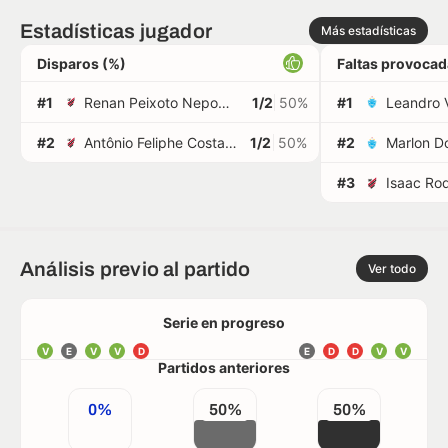
Estadísticas jugador
Más estadísticas
Disparos (%)
Faltas provoca
#1
Renan Peixoto Nepomuceno
1/2
50%
#1
Leandro V
#2
Antônio Feliphe Costa Silva
1/2
50%
#2
Marlon Do
#3
Isaac Ro
Análisis previo al partido
Ver todo
Serie en progreso
V
E
V
V
D
E
D
D
V
V
Partidos anteriores
0%
50%
50%