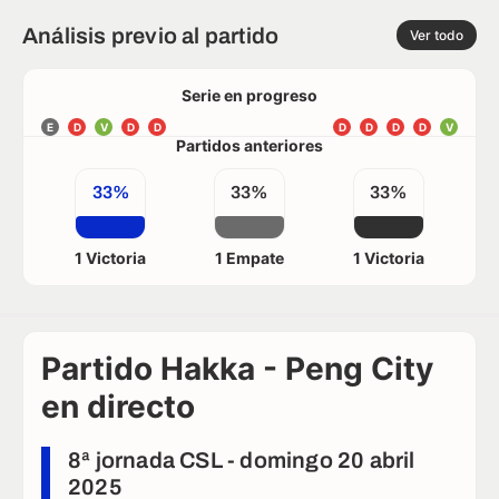
Análisis previo al partido
Ver todo
Serie en progreso
E
D
V
D
D
D
D
D
D
V
Partidos anteriores
33%
33%
33%
1 Victoria
1 Empate
1 Victoria
Partido Hakka - Peng City
en directo
8ª jornada CSL - domingo 20 abril
2025