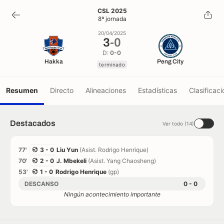
3
-
0
CSL 2025
8ª jornada
terminado
20/04/2025
3
-
0
D:
0-0
Hakka
Peng City
terminado
Resumen
Directo
Alineaciones
Estadísticas
Clasificaci
Destacados
Ver todo (14)
77'
3 - 0
Liu Yun
(Asist. Rodrigo Henrique)
70'
2 - 0
J. Mbekeli
(Asist. Yang Chaosheng)
53'
1 - 0
Rodrigo Henrique
(gp)
DESCANSO
0 - 0
Ningún acontecimiento importante