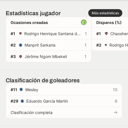
Estadísticas jugador
Más estadísticas
Ocasiones creadas
Disparos (%)
#1
Rodrigo Henrique Santana da Silva
1
#1
Chaoshe
#2
Manprit Sarkaria
1
#2
#3
Jérôme Ngom Mbekeli
1
Clasificación de goleadores
#11
Wesley
10
#29
Eduardo García Martín
6
Clasificación completa