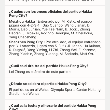
¿Cuáles son los onces oficiales del partido Hakka
Peng City?
Meizhou Hakka
: Entrenado por M. Ristić, el equipo
jugará con 4-2-3-1 : Guo Quanbo, Wang Jianan, D.
Morris, Liao Junjian, Yue Tze Nam, B. Jočić, Zhong
Haoran, J. Mbekeli, Rodrigo Henrique, M. Cheukoua,
Yang Chaosheng.
Shenzhen Peng City
: Por otro lado, el equipo entrenado
por C. Lattanzio, jugará con 5-3-2 : Ji Jiabao, Hu Ruibao,
R. Dugalić, Yang Yiming, Li Zhi, Zhang Wei, E. Kartsev,
Zhang Xiaobin, Zhang Yudong, M. Sarkaria, Matt Orr.
¿Cuál es el árbitro del partido Hakka Peng City?
Lei Zhang es el árbitro de este partido.
¿Dónde se celebra el partido Hakka Peng City?
El partido es en el Wuhua Olympic Sports Center Huitang
Stadium de Wuhua.
¿Cuál es la fecha y el horario del partido Hakka Peng
City?