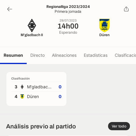
14h00
Regionalliga 2023/2024
Primera jornada
29/07/2023
29/07/2023
14h00
Esperando
M'gladbach II
Düren
Resumen
Directo
Alineaciones
Estadísticas
Clasificaci
Clasificación
3
M'gladbach II
0
4
Düren
0
Análisis previo al partido
Ver todo