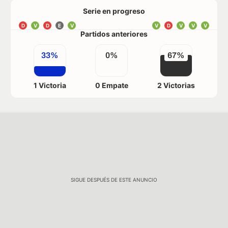
Serie en progreso
D
V
D
E
V
V
D
V
V
V
Partidos anteriores
33%
0%
67%
1 Victoria
0 Empate
2 Victorias
SIGUE DESPUÉS DE ESTE ANUNCIO