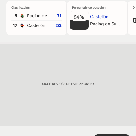
Clasificación
Porcentaje de posesión
Di
5
Racing de Santander
71
Castellón
54%
8
Racing de Santander
17
Castellón
53
SIGUE DESPUÉS DE ESTE ANUNCIO