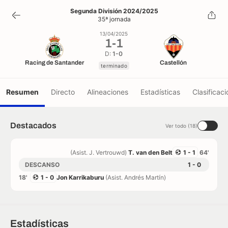
1
-
1
Segunda División 2024/2025
35ª jornada
terminado
13/04/2025
1
-
1
D:
1-0
Racing de Santander
Castellón
terminado
Resumen
Directo
Alineaciones
Estadísticas
Clasificaci
Destacados
Ver todo (18)
(Asist. J. Vertrouwd)
T. van den Belt
1 - 1
64'
DESCANSO
1 - 0
18'
1 - 0
Jon Karrikaburu
(Asist. Andrés Martín)
Estadísticas