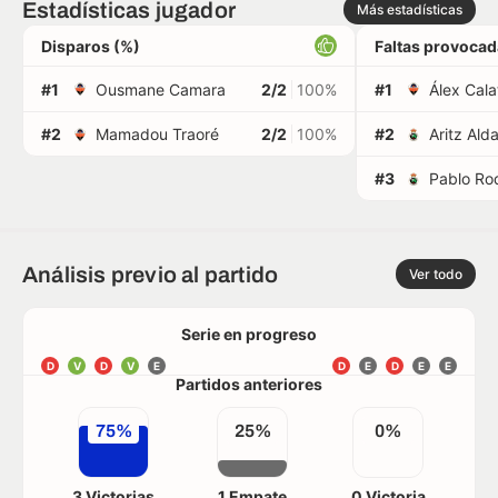
Estadísticas jugador
Más estadísticas
Disparos (%)
Faltas provoca
#1
Ousmane Camara
2/2
100%
#1
Álex Cala
#2
Mamadou Traoré
2/2
100%
#2
Aritz Ald
#3
Pablo Ro
Análisis previo al partido
Ver todo
Serie en progreso
D
V
D
V
E
D
E
D
E
E
Partidos anteriores
75%
25%
0%
3 Victorias
1 Empate
0 Victoria