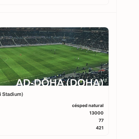
AD-DŌHA (DOHA)
i Stadium)
césped natural
13000
77
421