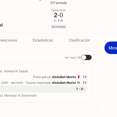
22ª jornada
18/04/2025
2
-
0
D:
1-0
al
terminado
ineaciones
Estadísticas
Clasificación
Mos
Ver todo (16)
ist. Ahmed Al Saadi)
(Falta grave)
Abdullah Murisi
73'
(VAR - decisión : Tarjeta mejorada)
Abdullah Murisi
72'
1 - 0
ist. Meshaal Al Shammari)