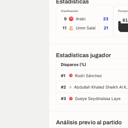
Estadísticas
Clasificación
Porcen
9
Arabi
23
6
11
Umm Salal
21
Estadísticas jugador
Disparos (%)
#1
Rodri Sánchez
#2
Abdullah Khaled Sheikh
#3
Gueye Seydinaissa Laye
Análisis previo al partido