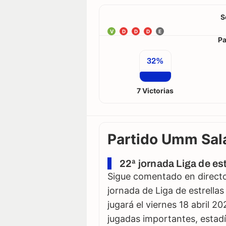
S
V
D
D
D
E
Pa
32%
7 Victorias
Partido Umm Sala
22ª jornada Liga de est
Sigue comentado en directo 
jornada de Liga de estrellas
jugará el viernes 18 abril 2
jugadas importantes, estadí