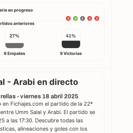
erie en progreso
D
V
E
D
D
rtidos anteriores
27%
41%
6 Empates
9 Victorias
l - Arabi en directo
rellas - viernes 18 abril 2025
en Fichajes.com el partido de la 22ª
 entre Umm Salal y Arabi. El partido se
025 a las 17:30. Descubre todas las
sticas, alineaciones y goles con los