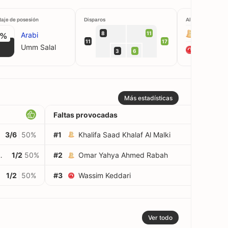
taje de posesión
Disparos
Alineaciones
Umm Sala
8
11
Arabi
1%
11
17
Umm Salal
Arabi
3
6
Más estadísticas
Faltas provocadas
3/6
50%
#1
Khalifa Saad Khalaf Al Malki
3
 Al Keldi Al Yafei
1/2
50%
#2
Omar Yahya Ahmed Rabah
2
1/2
50%
#3
Wassim Keddari
2
Ver todo