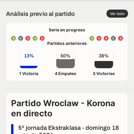
Análisis previo al partido
Ver todo
Serie en progreso
V
E
D
V
D
V
D
D
E
D
Partidos anteriores
13%
50%
38%
1 Victoria
4 Empates
3 Victorias
Partido Wroclaw - Korona
en directo
5ª jornada Ekstraklasa - domingo 18