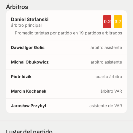
Árbitros
Daniel Stefanski
0.2
3.7
árbitro principal
Promedio tarjetas por partido en 19 partidos arbitrados
Dawid Igor Golis
árbitro asistente
Michal Obukowicz
árbitro asistente
Piotr Idzik
cuarto árbitro
Marcin Kochanek
árbitro VAR
Jarosław Przybył
asistente de VAR
Lugar del partido