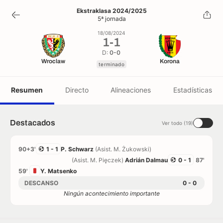
1
-
1
Ekstraklasa 2024/2025
5ª jornada
terminado
18/08/2024
1
-
1
D:
0-0
Wroclaw
Korona
terminado
Resumen
Directo
Alineaciones
Estadísticas
Destacados
Ver todo (19)
90+3'
1 - 1
P. Schwarz
(Asist. M. Żukowski)
(Asist. M. Pięczek)
Adrián Dalmau
0 - 1
87'
59'
Y. Matsenko
DESCANSO
0 - 0
Ningún acontecimiento importante