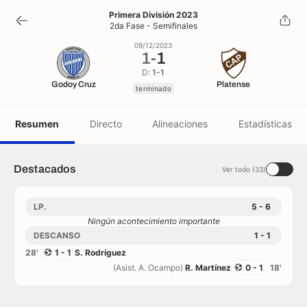
1
-
1
Primera División 2023
2da Fase - Semifinales
terminado
09/12/2023
1
-
1
D:
1-1
Godoy Cruz
Platense
terminado
Resumen
Directo
Alineaciones
Estadísticas
Destacados
Ver todo (33)
LP.
5 - 6
Ningún acontecimiento importante
DESCANSO
1 - 1
28'
1 - 1
S. Rodríguez
(Asist. A. Ocampo)
R. Martínez
0 - 1
18'