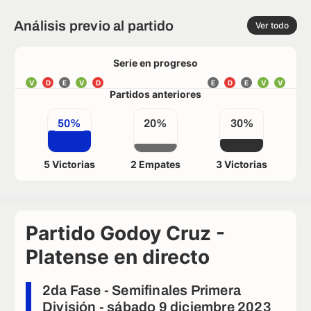
Análisis previo al partido
Ver todo
Serie en progreso
V
D
E
V
D
E
D
E
V
V
Partidos anteriores
50%
20%
30%
5 Victorias
2 Empates
3 Victorias
Partido Godoy Cruz -
Platense en directo
2da Fase - Semifinales Primera
División - sábado 9 diciembre 2023