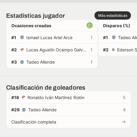
Estadísticas jugador
Más estadísticas
Ocasiones creadas
Disparos (%)
#1
Ismael Lucas Ariel Arce
1
#1
Tadeo Al
#2
Lucas Agustín Ocampo Galván
1
#2
#3
Tadeo Allende
1
Clasificación de goleadores
#18
Ronaldo Iván Martínez Rolón
5
#29
Tadeo Allende
4
Clasificación completa