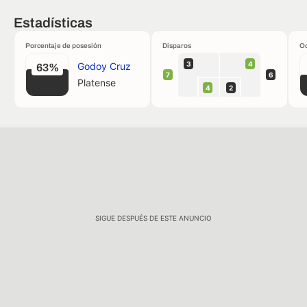
Estadísticas
Porcentaje de posesión
Disparos
Oc
3
4
Godoy Cruz
63%
7
6
Platense
4
2
SIGUE DESPUÉS DE ESTE ANUNCIO