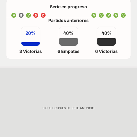
Serie en progreso
V
E
V
D
D
V
V
V
V
V
Partidos anteriores
20%
40%
40%
3 Victorias
6 Empates
6 Victorias
SIGUE DESPUÉS DE ESTE ANUNCIO