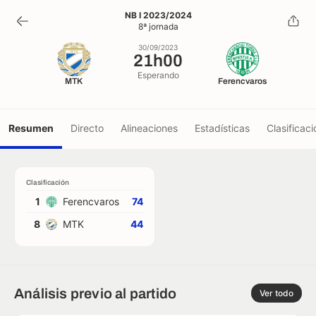
21h00
NB I 2023/2024
8ª jornada
30/09/2023
30/09/2023
21h00
Esperando
MTK
Ferencvaros
Resumen
Directo
Alineaciones
Estadísticas
Clasificaci
Clasificación
1
Ferencvaros
74
8
MTK
44
Análisis previo al partido
Ver todo