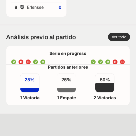
8
Erlensee
0
Análisis previo al partido
Ver todo
Serie en progreso
V
D
D
V
V
V
V
V
D
D
Partidos anteriores
25%
25%
50%
1 Victoria
1 Empate
2 Victorias