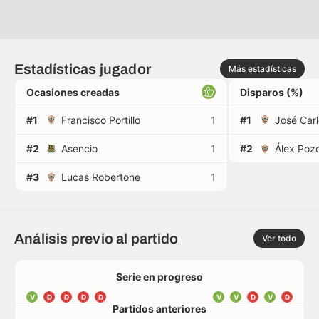
Estadísticas jugador
Más estadísticas
Ocasiones creadas
Disparos (%)
#1
Francisco Portillo
1
#1
José Car
#2
Asencio
1
#2
Álex Poz
#3
Lucas Robertone
1
Análisis previo al partido
Ver todo
Serie en progreso
V
D
D
D
D
V
V
D
V
D
Partidos anteriores