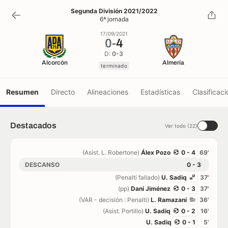
0
-
4
Segunda División 2021/2022
6ª jornada
terminado
17/09/2021
0
-
4
D:
0-3
Alcorcón
Almería
terminado
Resumen
Directo
Alineaciones
Estadísticas
Clasificaci
Destacados
Ver todo (22)
(Asist. L. Robertone)
Álex Pozo
0 - 4
69'
DESCANSO
0 - 3
(Penalti fallado)
U. Sadiq
37'
(pp)
Dani Jiménez
0 - 3
37'
(VAR - decisión : Penalti)
L. Ramazani
36'
(Asist. Portillo)
U. Sadiq
0 - 2
16'
U. Sadiq
0 - 1
5'