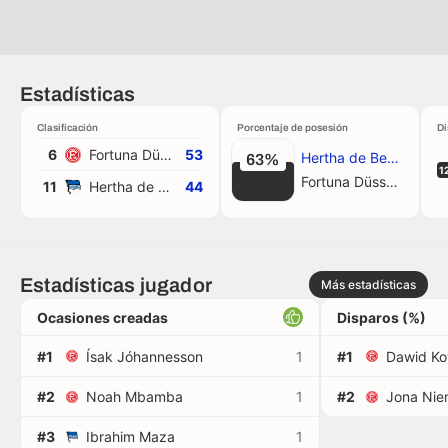
Estadísticas
Clasificación
Porcentaje de posesión
Di
6
Fortuna Düsseldorf
53
Hertha de Berlín
63%
1
Fortuna Düsseldorf
11
Hertha de Berlín
44
Estadísticas jugador
Más estadísticas
Ocasiones creadas
Disparos (%)
#1
Ísak Jóhannesson
1
#1
Dawid Ko
#2
Noah Mbamba
1
#2
Jona Nie
#3
Ibrahim Maza
1