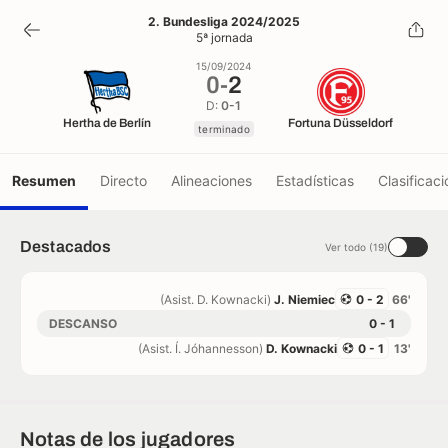
0
-
2
2. Bundesliga 2024/2025
5ª jornada
terminado
15/09/2024
0
-
2
D:
0-1
Hertha de Berlín
Fortuna Düsseldorf
terminado
Resumen
Directo
Alineaciones
Estadísticas
Clasificaci
Destacados
Ver todo (19)
(Asist. D. Kownacki)
J. Niemiec
0 - 2
66'
DESCANSO
0 - 1
(Asist. Í. Jóhannesson)
D. Kownacki
0 - 1
13'
Notas de los jugadores