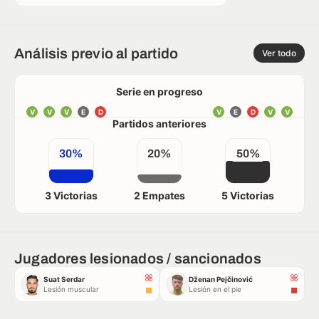
Análisis previo al partido
Ver todo
Serie en progreso
V
V
V
E
D
V
E
D
V
V
Partidos anteriores
30%
20%
50%
3 Victorias
2 Empates
5 Victorias
Jugadores lesionados / sancionados
Suat Serdar
Dženan Pejčinović
Lesión muscular
Lesión en el pie