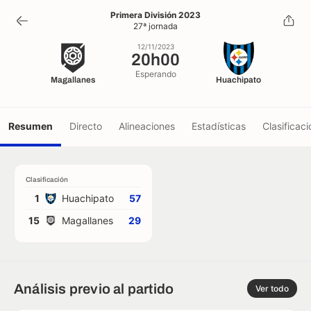
20h00
Primera División 2023
27ª jornada
12/11/2023
12/11/2023
20h00
Esperando
Magallanes
Huachipato
Resumen
Directo
Alineaciones
Estadísticas
Clasificaci
Clasificación
1
Huachipato
57
15
Magallanes
29
Análisis previo al partido
Ver todo