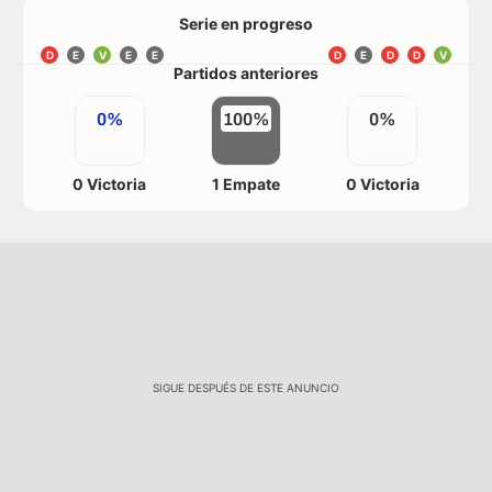
Serie en progreso
D
E
V
E
E
D
E
D
D
V
Partidos anteriores
0%
100%
0%
0 Victoria
1 Empate
0 Victoria
SIGUE DESPUÉS DE ESTE ANUNCIO