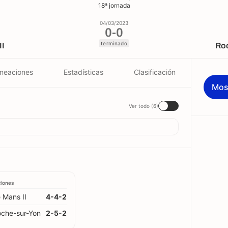
18ª jornada
04/03/2023
0
-
0
terminado
II
Roc
ineaciones
Estadísticas
Clasificación
Mos
Ver todo (6)
ciones
 Mans II
4-4-2
che-sur-Yon
2-5-2