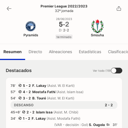
5
-
2
Premier League 2022/2023
32ª jornada
terminado
28/06/2023
5
-
2
D:
2-2
Pyramids
Smouha
terminado
Resumen
Directo
Alineaciones
Estadísticas
Clasificaci
Destacados
Ver todo (19)
78'
5 - 2
F. Lakay
(Asist. W. El Karti)
57'
4 - 2
Mostafa Fathi
(Asist. Islam Issa)
54'
3 - 2
B. Touré
(Asist. W. El Karti)
DESCANSO
2 - 2
45+6'
2 - 2
Islam Issa
(Asist. M. Chibi)
34'
1 - 2
F. Lakay
(Asist. Mostafa Fathi)
(VAR - decisión : Gol)
S. Ougola
31'