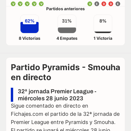
V
V
V
V
V
V
E
D
D
E
Partidos anteriores
62%
31%
8%
8 Victorias
4 Empates
1 Victoria
Partido Pyramids - Smouha
en directo
32ª jornada Premier League -
miércoles 28 junio 2023
Sigue comentado en directo en
Fichajes.com el partido de la 32ª jornada de
Premier League entre Pyramids y Smouha.
El partido se jugará el miércoles 28 junio