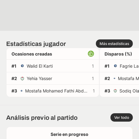
Estadísticas jugador
Más estadísticas
Ocasiones creadas
Disparos (%)
#1
Walid El Karti
1
#1
Fagrie L
#2
Yehia Yasser
1
#2
#3
Mostafa Mohamed Fathi Abdel Hameid Mohamed Abdalla
1
#3
Análisis previo al partido
Ver todo
Serie en progreso